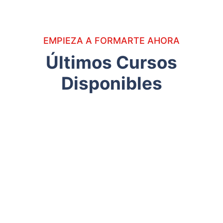
EMPIEZA A FORMARTE AHORA
Últimos Cursos
Disponibles
Curso
gratis
de
Principales
Funciones
de
Excel