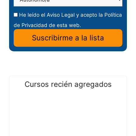
He leído el
Aviso Legal
y acepto la
Política
de Privacidad
de esta web.
Cursos recién agregados
Curso
Curso gratis de Principales
gratis
Funciones de Excel
de
Curso
Principales
Curso gratis de Inglés A2
gratis
Funciones